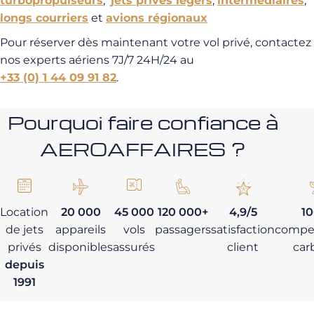
turbopropulseurs
,
jets privés légers
,
intermédiaires
,
longs courriers
et
avions régionaux
Pour réserver dès maintenant votre vol privé, contactez
nos experts aériens 7J/7 24H/24 au
+33 (0) 1 44 09 91 82
.
Pourquoi faire confiance à
AEROAFFAIRES ?
Location
20 000
45 000
120 000+
4,9/5
1
de jets
appareils
vols
passagers
satisfaction
compe
privés
disponibles
assurés
client
car
depuis
1991