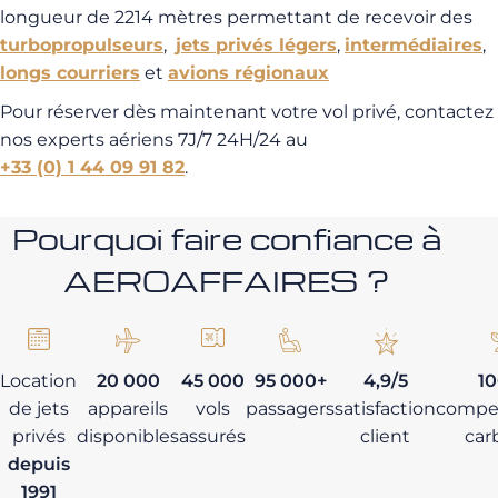
longueur de 2214 mètres permettant de recevoir des
turbopropulseurs
,
jets privés légers
,
intermédiaires
,
longs courriers
et
avions régionaux
Pour réserver dès maintenant votre vol privé, contactez
nos experts aériens 7J/7 24H/24 au
+33 (0) 1 44 09 91 82
.
Pourquoi faire confiance à
AEROAFFAIRES ?
Location
20 000
45 000
95 000+
4,9/5
1
de jets
appareils
vols
passagers
satisfaction
compe
privés
disponibles
assurés
client
car
depuis
1991