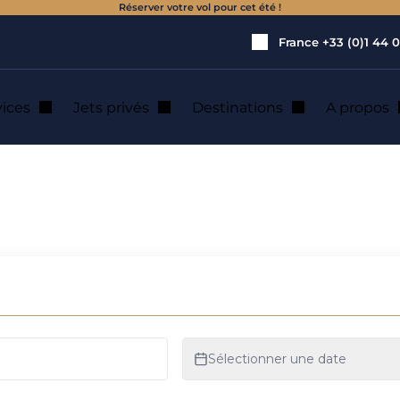
Réserver votre vol pour cet été !
France
+33 (0)1 44 0
vices
Jets privés
Destinations
A propos
mento : location d