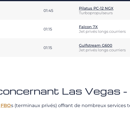
Pilatus PC-12 NGX
01:45
Turbopropulseurs
Falcon 7X
01:15
Jet privés longs courriers
Gulfstream G600
01:15
Jet privés longs courriers
 concernant Las Vegas 
e
FBO
s (terminaux privés) offrant de nombreux services te