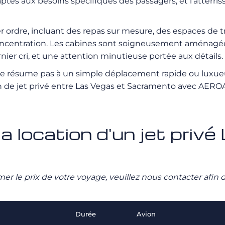
daptés aux besoins spécifiques des passagers, et l’atterri
r ordre, incluant des repas sur mesure, des espaces de t
oncentration. Les cabines sont soigneusement aménagées 
nier cri, et une attention minutieuse portée aux détails.
se résume pas à un simple déplacement rapide ou luxueu
on de jet privé entre Las Vegas et Sacramento avec AERO
la location d'un jet priv
stimer le prix de votre voyage, veuillez nous contacter afi
Durée
Avion