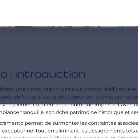
 : introduction
ffrent une combinaison idéale de confort, d’efficacité e
ropole du Nevada, est réputée pour son animation noctur
est également un centre économique important avec une of
ambiance tranquille, son riche patrimoine historique et se
Sacramento permet de surmonter les contraintes associée
xceptionnel tout en éliminant les désagréments tels que l