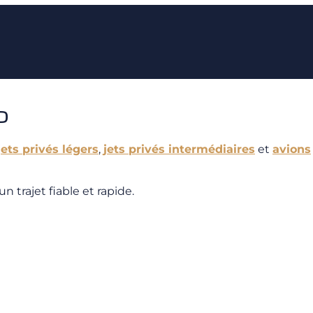
o
jets privés légers
,
jets privés intermédiaires
et
avions
 trajet fiable et rapide.