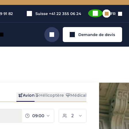
9 91 82
Suisse
+41 22 355 06 24
FR
Demande de devis
Rechercher
e jet