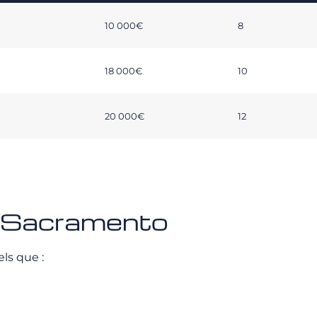
10 000€
8
18 000€
10
20 000€
12
- Sacramento
ls que :