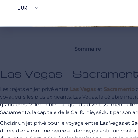
Sommaire
Las Vegas - Sacramento
Les trajets en jet privé entre
Las Vegas
et
Sacramento
o
voyageurs les plus exigeants. Las Vegas, la célèbre mét
grandioses. Ville emblématique du divertissement, elle 
Sacramento, la capitale de la Californie, séduit par son 
Choisir un jet privé pour le voyage entre Las Vegas et 
durée d’environ une heure et demie, garantit un confort e