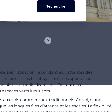
t de sophistication, répondant aux attentes des
ne, ses casinos flamboyants et ses spectacles
fre culturelle diversifiée. De l’autre côté,
s espaces verts luxuriants.
s aux vols commerciaux traditionnels. Ce vol, d’une
es longues files d’attente et les escales. La flexibilité