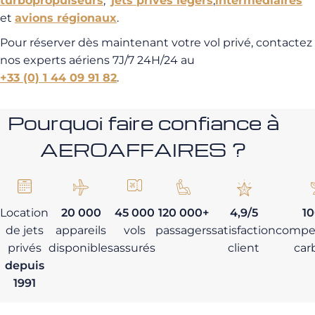
turbopropulseurs
,
jets privés légers
,
intermédiaires
et
avions régionaux
.
Pour réserver dès maintenant votre vol privé, contactez
nos experts aériens 7J/7 24H/24 au
+33 (0) 1 44 09 91 82
.
Pourquoi faire confiance à
AEROAFFAIRES ?
Location
20 000
45 000
120 000+
4,9/5
1
de jets
appareils
vols
passagers
satisfaction
compe
privés
disponibles
assurés
client
car
depuis
1991