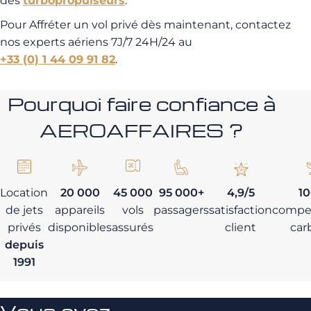
des
turbopropulseurs
.
Pour Affréter un vol privé dès maintenant, contactez
nos experts aériens 7J/7 24H/24 au
+33 (0) 1 44 09 91 82
.
Pourquoi faire confiance à
AEROAFFAIRES ?
Location
20 000
45 000
95 000+
4,9/5
1
de jets
appareils
vols
passagers
satisfaction
compe
privés
disponibles
assurés
client
car
depuis
1991