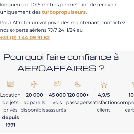
longueur de 1015 mètres permettant de recevoir
uniquement des
turbopropulseurs
.
Pour Affréter un vol privé dès maintenant, contactez
nos experts aériens 7J/7 24H/24 au
+33 (0) 1 44 09 91 82
.
Pourquoi faire confiance à
AEROAFFAIRES ?
Location
20 000
45 000
120 000+
4,9/5
1
de jets
appareils
vols
passagers
satisfaction
compe
privés
disponibles
assurés
client
car
depuis
1991