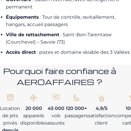
permanent
Équipements
: Tour de contrôle, ravitaillement,
hangars, accueil passagers
Ville de rattachement
: Saint-Bon-Tarentaise
(Courchevel) – Savoie (73)
Accès direct
: pistes et domaine skiable des 3 Vallées
Pourquoi faire confiance à
AEROAFFAIRES ?
Location
20 000
45 000
120 000+
4,9/5
1
de jets
appareils
vols
passagers
satisfaction
compe
privés
disponibles
assurés
client
car
depuis