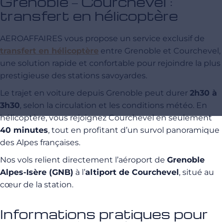
Grenoble – Courchevel :
transfert en hélicoptère
AEROAFFAIRES vous propose un service exclusif de
transfert en hélicoptère
entre Grenoble et Courchevel,
une solution rapide et confortable pour rejoindre la plus
prestigieuse des stations savoyardes.
Le trajet en voiture depuis Grenoble peut durer
2h30 à
3h30
, selon la circulation et les conditions météo. En
hélicoptère, vous rejoignez Courchevel en seulement
40 minutes
, tout en profitant d’un survol panoramique
des Alpes françaises.
Nos vols relient directement l’aéroport de
Grenoble
Alpes-Isère (GNB)
à l’
altiport de Courchevel
, situé au
cœur de la station.
Informations pratiques pour