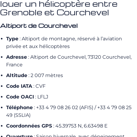
louer un hélicoptère entre
Grenoble et Courchevel
Altiport de Courchevel
Type
: Altiport de montagne, réservé à l’aviation
privée et aux hélicoptères
Adresse
: Altiport de Courchevel, 73120 Courchevel,
France
Altitude
: 2 007 mètres
Code IATA
: CVF
Code OACI
: LFLJ
Téléphone
: +33 4 79 08 26 02 (AFIS) / +33 4 79 08 25
49 (SSLIA)
Coordonnées GPS
: 45.39753 N, 6.63498 E
Ouverture
: Saison hivernale, avec déneigement