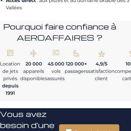
Accès direct
: aux pistes et au domaine skiable des 3
Vallées
Pourquoi faire confiance à
AEROAFFAIRES ?
Location
20 000
45 000
120 000+
4,9/5
1
de jets
appareils
vols
passagers
satisfaction
compe
privés
disponibles
assurés
client
car
depuis
1991
Vous avez
besoin d'une