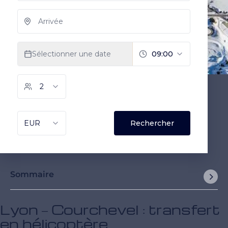
Sommaire
Lyon – Courchevel : transfert
en hélicoptère