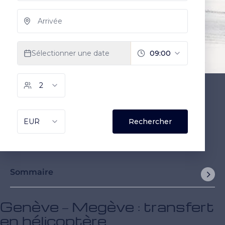
Sommaire
Genève – Megève : transfert
en hélicoptère