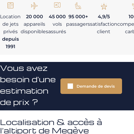
Location
20 000
45 000
95 000+
4,9/5
1
de jets
appareils
vols
passagers
satisfaction
compe
privés
disponibles
assurés
client
car
depuis
1991
Vous avez
besoin d'une
Demande de devis
estimation
de prix ?
Localisation & accès à
l’altiport de Megève