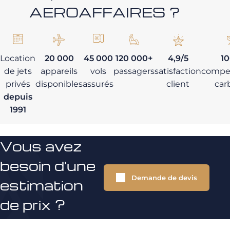
AEROAFFAIRES ?
Location
20 000
45 000
120 000+
4,9/5
1
de jets
appareils
vols
passagers
satisfaction
compe
privés
disponibles
assurés
client
car
depuis
1991
Vous avez
besoin d'une
Demande de devis
estimation
de prix ?