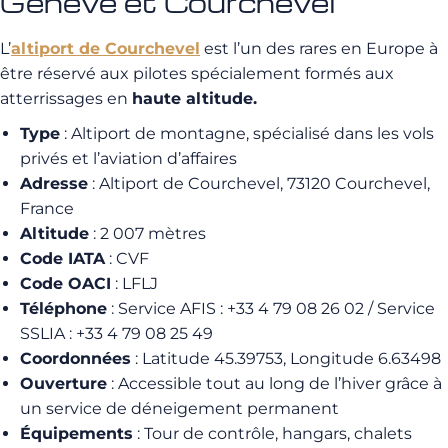
Genève et Courchevel
L’
altiport de Courchevel
est l’un des rares en Europe à
être réservé aux pilotes spécialement formés aux
atterrissages en
haute altitude.
Type
: Altiport de montagne, spécialisé dans les vols
privés et l’aviation d’affaires
Adresse
: Altiport de Courchevel, 73120 Courchevel,
France
Altitude
: 2 007 mètres
Code IATA
: CVF
Code OACI
: LFLJ
Téléphone
: Service AFIS : +33 4 79 08 26 02 / Service
SSLIA : +33 4 79 08 25 49
Coordonnées
: Latitude 45.39753, Longitude 6.63498
Ouverture
: Accessible tout au long de l’hiver grâce à
un service de déneigement permanent
Équipements
: Tour de contrôle, hangars, chalets