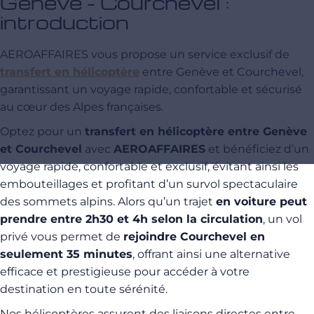
Genève - Courchevel :
introduction
AEROAFFAIRES vous propose un service exclusif de
transfert en hélicoptère
entre Genève et Courchevel,
garantissant un voyage rapide, confortable et sécurisé
au cœur des Alpes françaises.
Optez pour un
transfert en hélicoptère entre Genève
et Courchevel
avec
AEROAFFAIRES
et bénéficiez d’un
voyage rapide, confortable et exclusif, évitant ainsi les
embouteillages et profitant d’un survol spectaculaire
des sommets alpins. Alors qu’un trajet
en voiture peut
prendre entre 2h30 et 4h selon la circulation
, un vol
privé vous permet de
rejoindre Courchevel en
seulement 35 minutes
, offrant ainsi une alternative
efficace et prestigieuse pour accéder à votre
destination en toute sérénité.
Nos hélicoptères assurent des liaisons directes entre