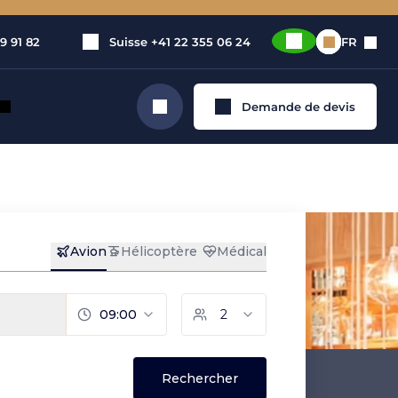
9 91 82
Suisse
+41 22 355 06 24
FR
Demande de devis
Rechercher