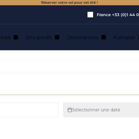
Réserver votre vol pour cet été !
France
+33 (0)1 44 0
vices
Jets privés
Destinations
A propos
de jet privé