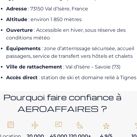
Adresse
: 73150 Val d’Isère, France
Altitude
: environ 1 850 mètres
Ouverture
: Accessible en hiver, sous réserve des
conditions météo
Équipements
: zone d’atterrissage sécurisée, accueil
passagers, service de transfert vers hôtels et chalets
Ville de rattachement
: Val d’Isère – Savoie (73)
Accès direct
: station de ski et domaine relié à Tignes
Pourquoi faire confiance à
AEROAFFAIRES ?
Location
20 000
45 000
120 000+
4,9/5
1