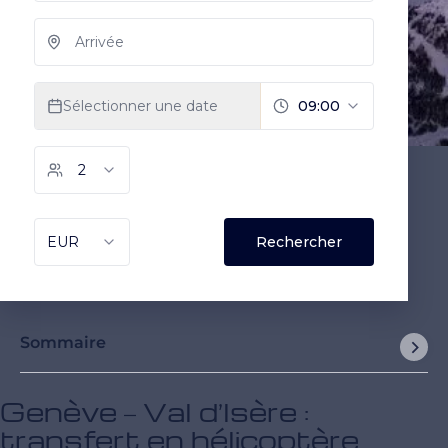
Sommaire
Genève – Val d’Isère :
transfert en hélicoptère