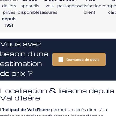
de jets
appareils
vols
passagers
satisfaction
compe
privés
disponibles
assurés
client
car
depuis
1991
Vous avez
besoin d'une
Demande de devis
estimation
de prix ?
Localisation & liaisons depuis
Val d’Isère
L’
hélipad de Val d’Isère
permet un accès direct à la