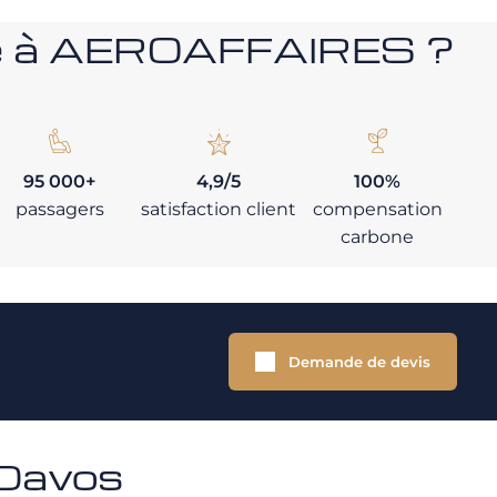
nce à AEROAFFAIRES ?
95 000+
4,9/5
100%
passagers
satisfaction client
compensation
carbone
Demande de devis
 Davos