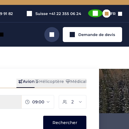
9 91 82
Suisse
+41 22 355 06 24
FR
Demande de devis
Rechercher