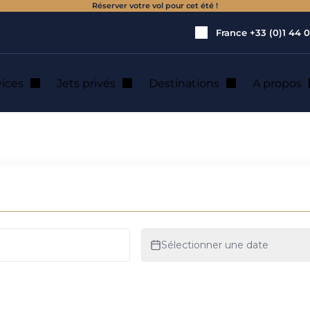
Réserver votre vol pour cet été !
France
+33 (0)1 44 0
vices
Jets privés
Destinations
A propos
 jet privé