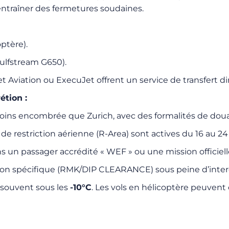
 entraîner des fermetures soudaines.
ptère).
Gulfstream G650).
viation ou ExecuJet offrent un service de transfert dire
étion :
oins encombrée que Zurich, avec des formalités de doua
 de restriction aérienne (R-Area) sont actives du 16 au 24 
s un passager accrédité « WEF » ou une mission officiell
on spécifique (RMK/DIP CLEARANCE) sous peine d’interc
 souvent sous les
-10°C
. Les vols en hélicoptère peuvent