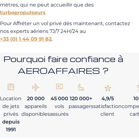
mètres, qui ne peut accueillir que des
turbopropulseurs
Pour Affréter un vol privé dès maintenant, contactez
nos experts aériens 7J/7 24H/24 au
+33 (0) 1 44 09 91 82
.
Pourquoi faire confiance à
AEROAFFAIRES ?
Location
20 000
45 000
120 000+
4,9/5
1
de jets
appareils
vols
passagers
satisfaction
compe
privés
disponibles
assurés
client
car
depuis
1991