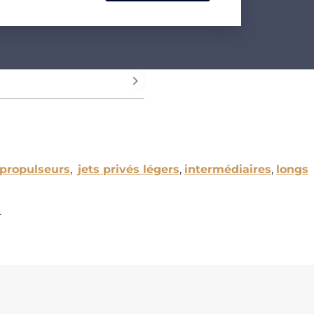
propulseurs
,
jets privés légers
,
intermédiaires
,
longs
.