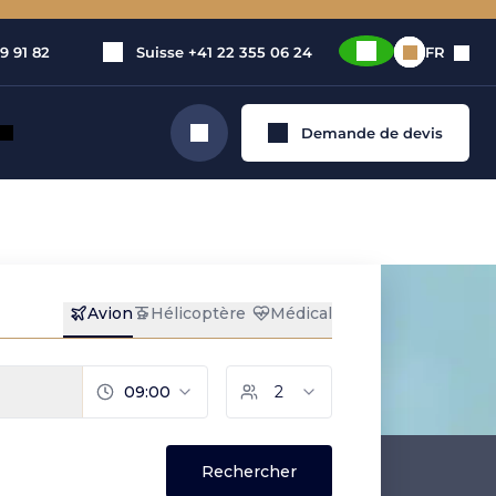
9 91 82
Suisse
+41 22 355 06 24
FR
Demande de devis
Rechercher
rivé