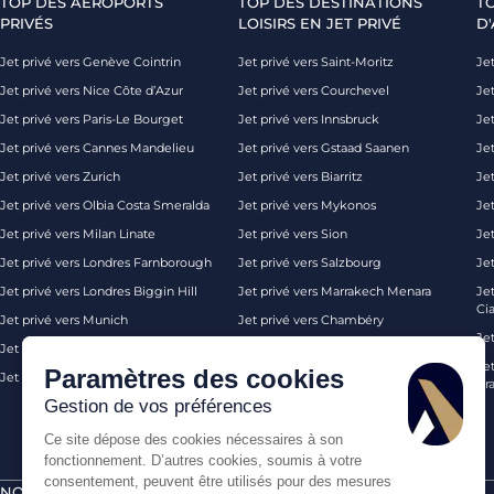
TOP DES AÉROPORTS
TOP DES DESTINATIONS
T
PRIVÉS
LOISIRS EN JET PRIVÉ
D'
Jet privé vers Genève Cointrin
Jet privé vers Saint-Moritz
Jet
Jet privé vers Nice Côte d’Azur
Jet privé vers Courchevel
Jet
Jet privé vers Paris-Le Bourget
Jet privé vers Innsbruck
Je
Jet privé vers Cannes Mandelieu
Jet privé vers Gstaad Saanen
Jet
Jet privé vers Zurich
Jet privé vers Biarritz
Jet
Jet privé vers Olbia Costa Smeralda
Jet privé vers Mykonos
Jet
Jet privé vers Milan Linate
Jet privé vers Sion
Je
Jet privé vers Londres Farnborough
Jet privé vers Salzbourg
Je
Jet privé vers Londres Biggin Hill
Jet privé vers Marrakech Menara
Je
Ci
Jet privé vers Munich
Jet privé vers Chambéry
Je
Jet privé vers Monaco
Jet privé vers Ibiza
Jet
Paramètres des cookies
Jet privé vers Palma de Majorque
Jet privé vers Londres
Pra
Gestion de vos préférences
Ce site dépose des cookies nécessaires à son
fonctionnement. D’autres cookies, soumis à votre
consentement, peuvent être utilisés pour des mesures
NOS CERTIFICATIONS
PAIEMENTS SÉCURISÉS PAR