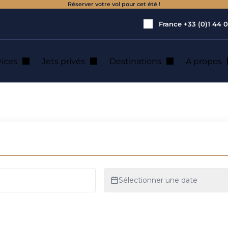
Réserver votre vol pour cet été !
France
+33 (0)1 44 0
vices
Jets privés
Destinations
A propos
 : location de jet p