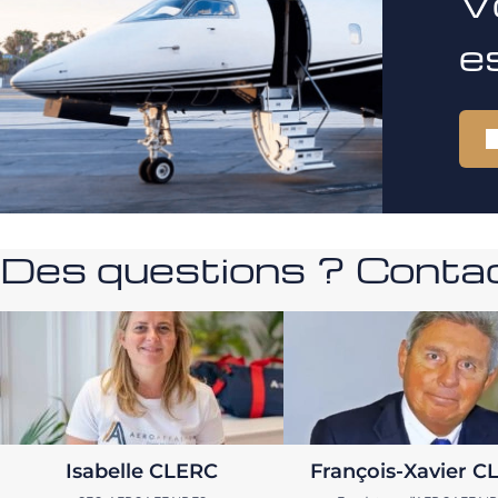
V
e
Des questions ? Contac
Isabelle CLERC
François-Xavier C