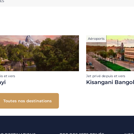
RES
Aéroports
is et vers
Jet privé depuis et vers
yi
Kisangani Bangok
Toutes nos destinations