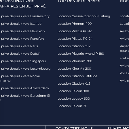
OP DESTINATIONS
TOP DES JETS PRIVÉS
NOS
AFFAIRES EN JET PRIVÉ
 privé depuis / vers Londres City
Location Cessna Citation Mustang
Locati
 privé depuis / vers Istanbul
Location Phenom 100
Locat
t privé depuis / vers New York
Location Pilatus PC-12
Aviati
 privé depuis / vers Francfort
Location Pilatus PC-24
Avion
 privé depuis / vers Paris
Location Citation CJ2
Rapatr
pour 
 privé depuis / vers Dubaï
Location Piaggio Avanti P 180
Fret 
t privé depuis / vers Singapour
Location Phenom 300
Avion-
t privé depuis / vers Luxembourg
Location King Air 200
Vol à 
t privé depuis / vers Rome
Location Citation Latitude
ampino
Avis 
Location Citation XLS
t privé depuis / vers Amsterdam
Location Falcon 900
 privé depuis / vers Barcelone-El
Location Legacy 600
t
Location Falcon 7X
CONTACTEZ-NOUS
SUIVEZ-NO