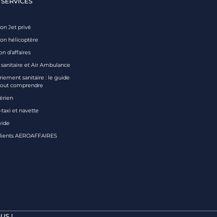
 SERVICES
on Jet privé
ion hélicoptère
on d’affaires
 sanitaire et Air Ambulance
iement sanitaire : le guide
tout comprendre
aérien
taxi et navette
vide
clients AEROAFFAIRES
US !