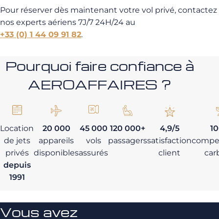
Pour réserver dès maintenant votre vol privé, contactez
nos experts aériens 7J/7 24H/24 au
+33 (0) 1 44 09 91 82
.
Pourquoi faire confiance à
AEROAFFAIRES ?
Location
20 000
45 000
120 000+
4,9/5
1
de jets
appareils
vols
passagers
satisfaction
compe
privés
disponibles
assurés
client
car
depuis
1991
Vous avez