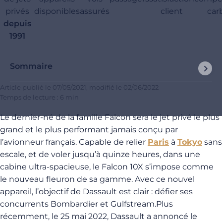
privés
disponibles
assurés
client
car
depuis
1991
Sommaire
Article publié le
07/05/2021
, modifié le
02/06/2022
Temps de lecture : 6 min
Le dernier-né de la famille Falcon sera le jet privé le plus
grand et le plus performant jamais conçu par
l’avionneur français. Capable de relier
Paris
à
Tokyo
sans
escale, et de voler jusqu’à quinze heures, dans une
cabine ultra-spacieuse, le Falcon 10X s’impose comme
le nouveau fleuron de sa gamme. Avec ce nouvel
appareil, l’objectif de Dassault est clair : défier ses
concurrents Bombardier et Gulfstream.Plus
récemment, le 25 mai 2022, Dassault a annoncé le