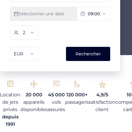
Location
20 000
45 000
120 000+
4,9/5
1
de jets
appareils
vols
passagers
satisfaction
compe
privés
disponibles
assurés
client
car
depuis
1991