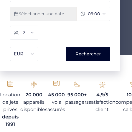
Location
20 000
45 000
95 000+
4,9/5
1
de jets
appareils
vols
passagers
satisfaction
compe
privés
disponibles
assurés
client
car
depuis
1991