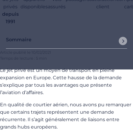
privés
disponibles
assurés
client
car
depuis
1991
Sommaire
Article publié le
10/02/2021
Temps de lecture : 5 min
Le jet privé est un moyen de transport en pleine
expansion en Europe. Cette hausse de la demande
s’explique par tous les avantages que présente
l’aviation d’affaires.
En qualité de courtier aérien, nous avons pu remarquer
que certains trajets représentent une demande
récurrente. Il s’agit généralement de liaisons entre
grands hubs européens.