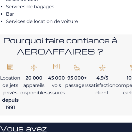
Services de bagages
Bar
Services de location de voiture
Pourquoi faire confiance à
AEROAFFAIRES ?
Location
20 000
45 000
95 000+
4,9/5
1
de jets
appareils
vols
passagers
satisfaction
compe
privés
disponibles
assurés
client
car
depuis
1991
Vous avez