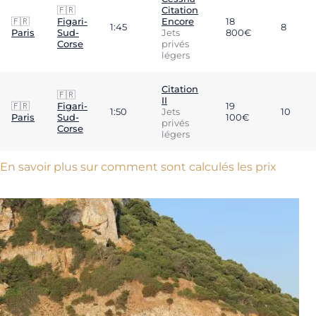
🇫🇷
Citation
🇫🇷
Figari-
Encore
18
1:45
8
Paris
Sud-
Jets
800€
Corse
privés
légers
Citation
🇫🇷
II
🇫🇷
Figari-
19
1:50
Jets
10
Paris
Sud-
100€
privés
Corse
légers
En savoir plus sur comment sont calculés les prix