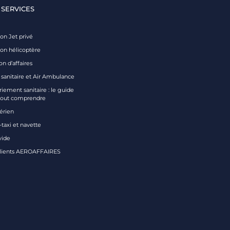
 SERVICES
on Jet privé
ion hélicoptère
on d’affaires
 sanitaire et Air Ambulance
iement sanitaire : le guide
tout comprendre
aérien
taxi et navette
vide
clients AEROAFFAIRES