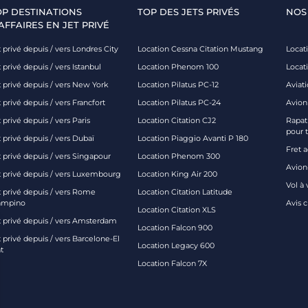
OP DESTINATIONS
TOP DES JETS PRIVÉS
NOS
AFFAIRES EN JET PRIVÉ
 privé depuis / vers Londres City
Location Cessna Citation Mustang
Locati
 privé depuis / vers Istanbul
Location Phenom 100
Locat
t privé depuis / vers New York
Location Pilatus PC-12
Aviati
 privé depuis / vers Francfort
Location Pilatus PC-24
Avion
 privé depuis / vers Paris
Location Citation CJ2
Rapatr
pour 
 privé depuis / vers Dubaï
Location Piaggio Avanti P 180
Fret 
t privé depuis / vers Singapour
Location Phenom 300
Avion-
t privé depuis / vers Luxembourg
Location King Air 200
Vol à 
t privé depuis / vers Rome
Location Citation Latitude
ampino
Avis 
Location Citation XLS
t privé depuis / vers Amsterdam
Location Falcon 900
 privé depuis / vers Barcelone-El
Location Legacy 600
t
Location Falcon 7X