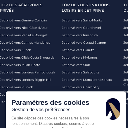
TOP DES AÉROPORTS
TOP DES DESTINATIONS
T
PRIVÉS
LOISIRS EN JET PRIVÉ
D'
Jet privé vers Genève Cointrin
Jet privé vers Saint-Moritz
Jet
Jet privé vers Nice Côte d’Azur
Jet privé vers Courchevel
Jet
Jet privé vers Paris-Le Bourget
Jet privé vers Innsbruck
Je
Jet privé vers Cannes Mandelieu
Jet privé vers Gstaad Saanen
Jet
Jet privé vers Zurich
Jet privé vers Biarritz
Jet
Jet privé vers Olbia Costa Smeralda
Jet privé vers Mykonos
Jet
Jet privé vers Milan Linate
Jet privé vers Sion
Je
Jet privé vers Londres Farnborough
Jet privé vers Salzbourg
Je
Jet privé vers Londres Biggin Hill
Jet privé vers Marrakech Menara
Je
Ci
Jet privé vers Munich
Jet privé vers Chambéry
Je
Jet privé vers Monaco
Jet privé vers Ibiza
Jet
Paramètres des cookies
Jet privé vers Palma de Majorque
Jet privé vers Londres
Pra
Gestion de vos préférences
Ce site dépose des cookies nécessaires à son
fonctionnement. D’autres cookies, soumis à votre