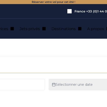
Réserver votre vol pour cet été !
France
+33 (0)1 44 0
vices
Jets privés
Destinations
A propos
oyage en jet privé