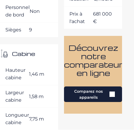
Personnel
Non
Prix à
681 000
de bord
l'achat
€
Sièges
9
Découvrez
Cabine
notre
comparateur
Hauteur
en ligne
1,46 m
cabine
Comparez nos
Largeur
1,58 m
appareils
cabine
Longueur
7,75 m
cabine