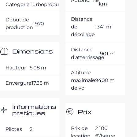
Autonomie
km
Catégorie
Turbopropulseurs
Distance
Début de
1970
de
1341 m
production
décollage
Distance
Dimensions
901 m
d'atterrissage
Hauteur
5,08 m
Altitude
maximale
9400 m
Envergure
17,38 m
de vol
Informations
Prix
pratiques
Prix de
2 100
Pilotes
2
location
€/heure