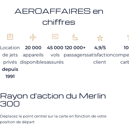
AEROAFFAIRES en
chiffres
Location
20 000
45 000
120 000+
4,9/5
1
de jets
appareils
vols
passagers
satisfaction
compe
privés
disponibles
assurés
client
car
depuis
1991
Rayon d'action du Merlin
300
Déplacez le point central sur la carte en fonction de votre
position de départ