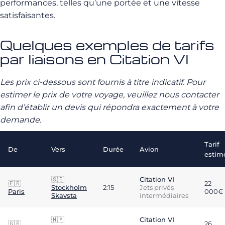
performances, telles qu’une portée et une vitesse
satisfaisantes.
Quelques exemples de tarifs
par liaisons en Citation VI
Les prix ci-dessous sont fournis à titre indicatif. Pour
estimer le prix de votre voyage, veuillez nous contacter
afin d’établir un devis qui répondra exactement à votre
demande.
Tarif
De
Vers
Durée
Avion
estim
🇸🇪
Citation VI
🇫🇷
22
Stockholm
2:15
Jets privés
Paris
000€
Skavsta
intermédiaires
🇲🇦
Citation VI
🇬🇧
26