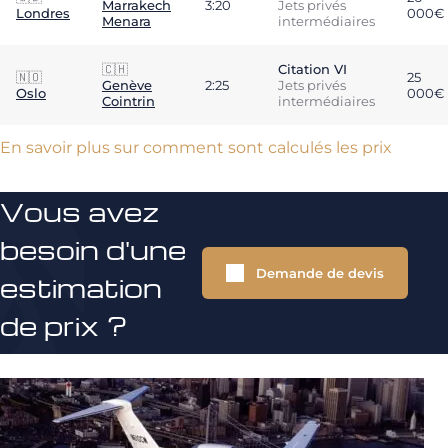
Marrakech
3:20
Jets privés
Londres
000€
Menara
intermédiaires
🇨🇭
Citation VI
🇳🇴
25
Genève
2:25
Jets privés
Oslo
000€
Cointrin
intermédiaires
En savoir plus sur comment sont calculés les prix
Vous avez
besoin d'une
Demande de devis
estimation
de prix ?