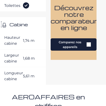
Toilettes
Découvrez
notre
comparateur
Cabine
en ligne
Hauteur
1,74 m
Comparez nos
cabine
appareils
Largeur
1,68 m
cabine
Longueur
5,61 m
cabine
AEROAFFAIRES en
chiffres