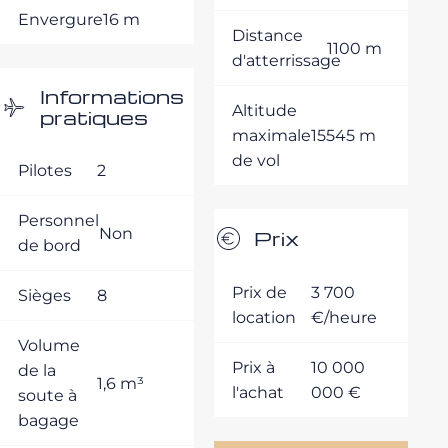
Envergure
16 m
Distance
1100 m
d'atterrissage
Informations
Altitude
pratiques
maximale
15545 m
de vol
Pilotes
2
Personnel
Non
Prix
de bord
Prix de
3 700
Sièges
8
location
€/heure
Volume
Prix à
10 000
de la
1,6 m³
l'achat
000 €
soute à
bagage