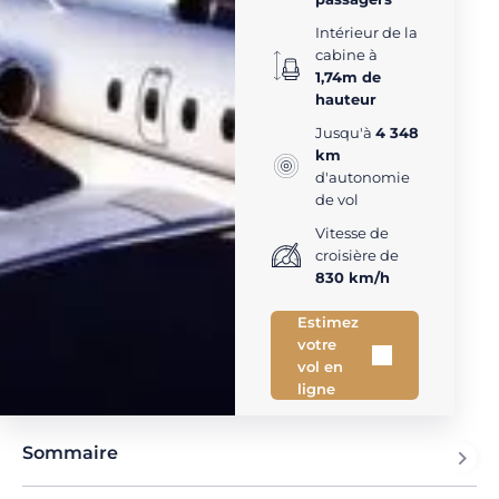
Intérieur de la
cabine à
1,74m de
hauteur
Jusqu'à
4 348
km
d'autonomie
de vol
Vitesse de
croisière de
830 km/h
Estimez
votre
vol en
ligne
Sommaire