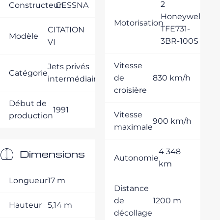
2
Constructeur
CESSNA
Honeywell
Motorisation
TFE731-
CITATION
Modèle
3BR-100S
VI
Vitesse
Jets privés
Catégorie
de
830 km/h
intermédiaires
croisière
Début de
1991
Vitesse
production
900 km/h
maximale
4 348
Dimensions
Autonomie
km
Longueur
17 m
Distance
de
1200 m
Hauteur
5,14 m
décollage