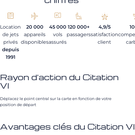
Location
20 000
45 000
120 000+
4,9/5
1
de jets
appareils
vols
passagers
satisfaction
compe
privés
disponibles
assurés
client
car
depuis
1991
Rayon d'action du Citation
VI
Déplacez le point central sur la carte en fonction de votre
position de départ
Avantages clés du Citation VI