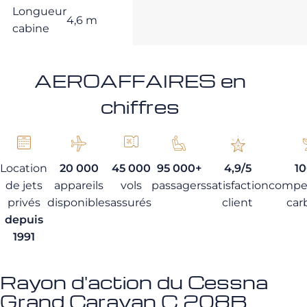
Longueur
4,6 m
cabine
AEROAFFAIRES en
chiffres
Location
20 000
45 000
95 000+
4,9/5
1
de jets
appareils
vols
passagers
satisfaction
compe
privés
disponibles
assurés
client
car
depuis
1991
Rayon d'action du Cessna
Grand Caravan C 208B