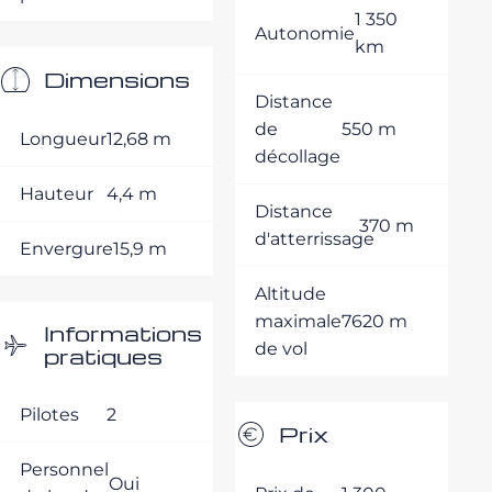
1 350
Autonomie
km
Dimensions
Distance
de
550 m
Longueur
12,68 m
décollage
Hauteur
4,4 m
Distance
370 m
d'atterrissage
Envergure
15,9 m
Altitude
maximale
7620 m
Informations
de vol
pratiques
Pilotes
2
Prix
Personnel
Oui