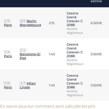
estimé
Cessna
Grand
🇫🇷
🇩🇪
Berlin
Caravan C
2:15
6 500€
Paris
Brandebourg
208B
Avions
régionaux
Cessna
Grand
🇪🇸
🇫🇷
Caravan C
Barcelone-El
1:45
5 500€
Paris
208B
Prat
Avions
régionaux
Cessna
Grand
🇫🇷
🇮🇹
Milan
Caravan C
1:45
5 500€
Paris
Linate
208B
Avions
régionaux
En savoir plus sur comment sont calculés les prix