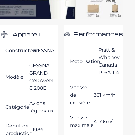
Performances
Appareil
Pratt &
Constructeur
CESSNA
Whitney
Motorisation
Canada
CESSNA
PT6A-114
GRAND
Modèle
CARAVAN
Vitesse
C 208B
de
361 km/h
croisière
Avions
Catégorie
régionaux
Vitesse
417 km/h
maximale
Début de
1986
production