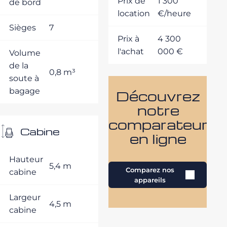
Prix de
1 300
de bord
location
€/heure
Sièges
7
Prix à
4 300
l'achat
000 €
Volume
de la
0,8 m³
soute à
bagage
Découvrez
notre
comparateur
Cabine
en ligne
Hauteur
5,4 m
Comparez nos
cabine
appareils
Largeur
4,5 m
cabine