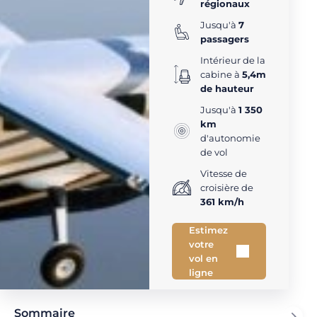
régionaux
Jusqu'à
7
passagers
Intérieur de la
cabine à
5,4m
de hauteur
Jusqu'à
1 350
km
d'autonomie
de vol
Vitesse de
croisière de
361 km/h
Estimez
votre
vol en
ligne
Sommaire