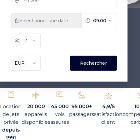
Location
20 000
45 000
95 000+
4,9/5
1
de jets
appareils
vols
passagers
satisfaction
compe
privés
disponibles
assurés
client
car
depuis
1991