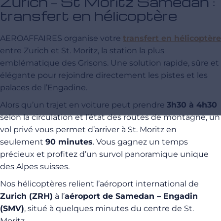
Zurich – St Moritz Samedan :
transfert en hélicoptère
AEROAFFAIRES organise votre
transfert en hélicoptère
entre Zurich et St. Moritz, la station la plus
emblématique des Grisons. Une solution rapide, sûre et
élégante pour rejoindre directement les pistes et les
palaces de l’Engadine.
Alors qu’un trajet en voiture peut prendre
3h30 à 4h30
selon la circulation et l’état des routes de montagne, un
vol privé vous permet d’arriver à St. Moritz en
seulement
90 minutes
. Vous gagnez un temps
précieux et profitez d’un survol panoramique unique
des Alpes suisses.
Nos hélicoptères relient l’aéroport international de
Zurich (ZRH)
à l’
aéroport de Samedan – Engadin
(SMV)
, situé à quelques minutes du centre de St.
Moritz.