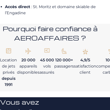
Accès direct
: St. Moritz et domaine skiable de
l’Engadine
Pourquoi faire confiance à
AEROAFFAIRES ?
Location
20 000
45 000
120 000+
4,9/5
1
de jets
appareils
vols
passagers
satisfaction
compe
privés
disponibles
assurés
client
car
depuis
1991
Vous avez