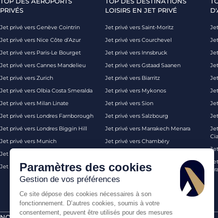
TOP DES AÉROPORTS
TOP DES DESTINATIONS
T
PRIVÉS
LOISIRS EN JET PRIVÉ
D'
Jet privé vers Genève Cointrin
Jet privé vers Saint-Moritz
Jet
Jet privé vers Nice Côte d’Azur
Jet privé vers Courchevel
Jet
Jet privé vers Paris-Le Bourget
Jet privé vers Innsbruck
Je
Jet privé vers Cannes Mandelieu
Jet privé vers Gstaad Saanen
Jet
Jet privé vers Zurich
Jet privé vers Biarritz
Jet
Jet privé vers Olbia Costa Smeralda
Jet privé vers Mykonos
Jet
Jet privé vers Milan Linate
Jet privé vers Sion
Je
Jet privé vers Londres Farnborough
Jet privé vers Salzbourg
Je
Jet privé vers Londres Biggin Hill
Jet privé vers Marrakech Menara
Je
Ci
Jet privé vers Munich
Jet privé vers Chambéry
Je
Jet privé vers Monaco
Jet privé vers Ibiza
Jet
Paramètres des cookies
Jet privé vers Palma de Majorque
Jet privé vers Londres
Pra
Gestion de vos préférences
Ce site dépose des cookies nécessaires à son
fonctionnement. D’autres cookies, soumis à votre
consentement, peuvent être utilisés pour des mesures
NOS CERTIFICATIONS
PAIEMENTS SÉCURISÉS PAR