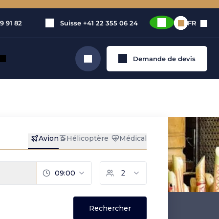
9 91 82
Suisse
+41 22 355 06 24
FR
Demande de devis
Rechercher