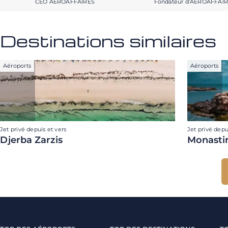
CEO AEROAFFAIRES
Fondateur d’AEROAFFAI
Destinations similaires
Aéroports
Aéroports
Jet privé depuis et vers
Jet privé depu
Djerba Zarzis
Monasti