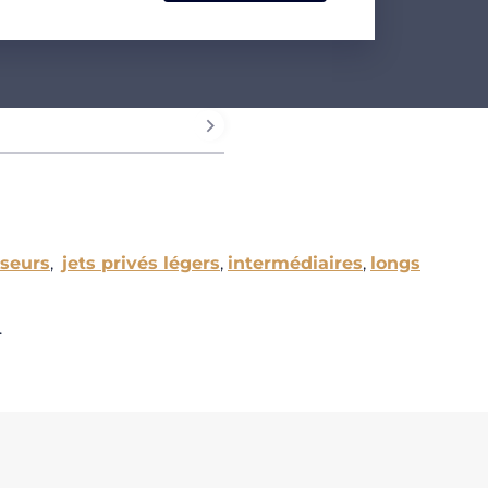
lseurs
,
jets privés légers
,
intermédiaires
,
longs
.