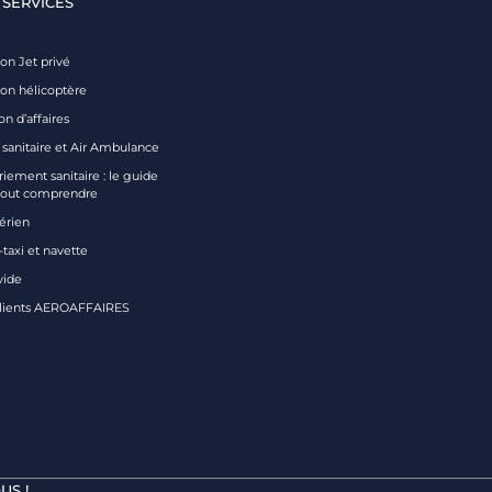
 SERVICES
on Jet privé
ion hélicoptère
on d’affaires
 sanitaire et Air Ambulance
iement sanitaire : le guide
tout comprendre
aérien
taxi et navette
vide
clients AEROAFFAIRES
US !