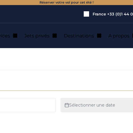
Réserver votre vol pour cet été !
France
+33 (0)1 44 0
vices
Jets privés
Destinations
A propos
ion de jet privé