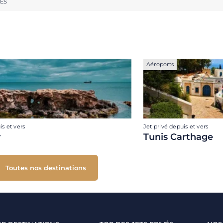
RES
Aéroports
is et vers
Jet privé depuis et vers
r
Tunis Carthage
Toutes nos destinations