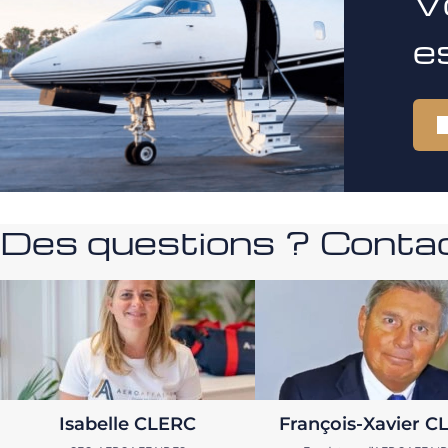
V
e
Des questions ? Contac
Isabelle CLERC
François-Xavier C