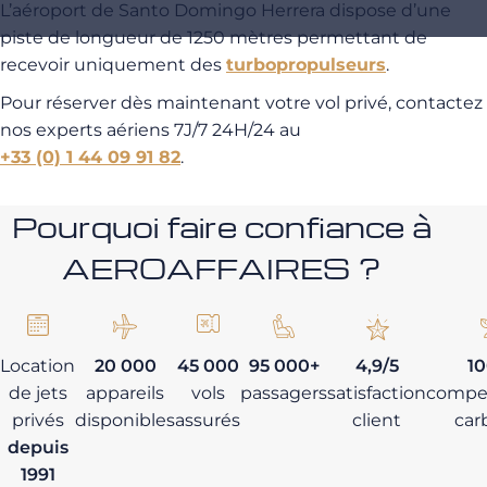
L’aéroport de Santo Domingo Herrera dispose d’une
piste de longueur de 1250 mètres permettant de
recevoir uniquement des
turbopropulseurs
.
Pour réserver dès maintenant votre vol privé, contactez
nos experts aériens 7J/7 24H/24 au
+33 (0) 1 44 09 91 82
.
Pourquoi faire confiance à
AEROAFFAIRES ?
Location
20 000
45 000
95 000+
4,9/5
1
de jets
appareils
vols
passagers
satisfaction
compe
privés
disponibles
assurés
client
car
depuis
1991