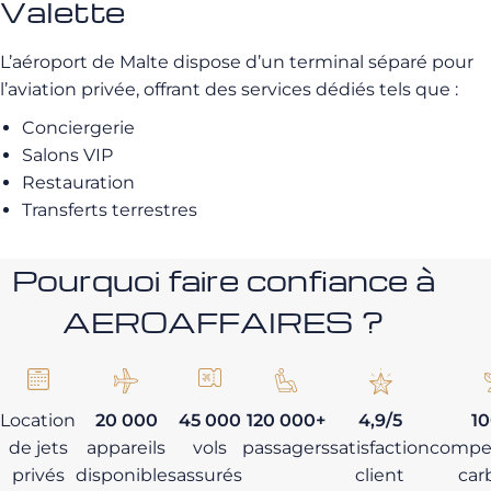
Valette
L’aéroport de Malte dispose d’un terminal séparé pour
l’aviation privée, offrant des services dédiés tels que :
Conciergerie
Salons VIP
Restauration
Transferts terrestres
Pourquoi faire confiance à
AEROAFFAIRES ?
Location
20 000
45 000
120 000+
4,9/5
1
de jets
appareils
vols
passagers
satisfaction
compe
privés
disponibles
assurés
client
car