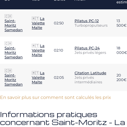
esti
🇨🇭
🇲🇹
La
Saint-
Pilatus PC-12
13
Valette
02:50
Moritz
Turbopropulseurs
500€
Malte
Samedan
🇨🇭
🇲🇹
La
Saint-
Pilatus PC-24
18
Valette
02:10
Moritz
Jets privés légers
000€
Malte
Samedan
🇨🇭
🇲🇹
La
Citation Latitude
Saint-
20
Valette
02:05
Jets privés
Moritz
200€
Malte
intermédiaires
Samedan
En savoir plus sur comment sont calculés les prix
Informations pratiques
concernant Saint-Moritz - La