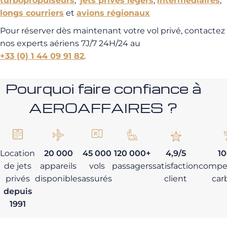
turbopropulseurs
,
jets privés légers
,
intermédiaires
,
longs courriers
et
avions régionaux
Pour réserver dès maintenant votre vol privé, contactez
nos experts aériens 7J/7 24H/24 au
+33 (0) 1 44 09 91 82
.
Pourquoi faire confiance à
AEROAFFAIRES ?
Location
20 000
45 000
120 000+
4,9/5
1
de jets
appareils
vols
passagers
satisfaction
compe
privés
disponibles
assurés
client
car
depuis
1991