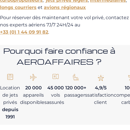
turbopropulseurs
,
jets privés légers
,
intermédiaires
,
longs courriers
et
avions régionaux
Pour réserver dès maintenant votre vol privé, contactez
nos experts aériens 7J/7 24H/24 au
+33 (0) 1 44 09 91 82
.
Pourquoi faire confiance à
AEROAFFAIRES ?
Location
20 000
45 000
120 000+
4,9/5
1
de jets
appareils
vols
passagers
satisfaction
compe
privés
disponibles
assurés
client
car
depuis
1991