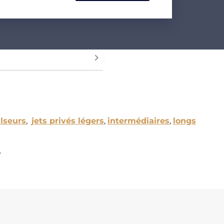
lseurs
,
jets privés légers
,
intermédiaires
,
longs
.