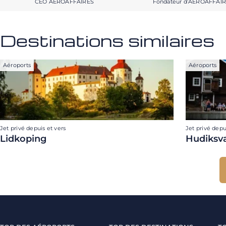
CEO AEROAFFAIRES
Fondateur d’AEROAFFAI
Destinations similaires
Aéroports
Aéroports
Jet privé depuis et vers
Jet privé depu
Lidkoping
Hudiksva