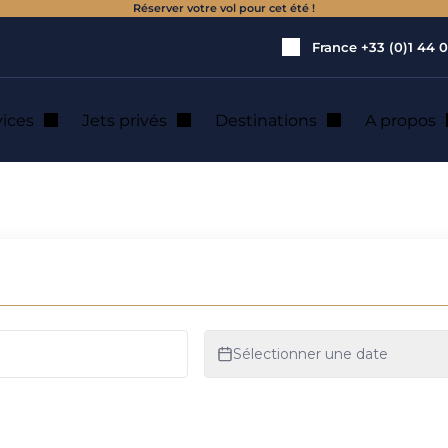
Réserver votre vol pour cet été !
France
+33 (0)1 44 0
vices
Jets privés
Destinations
A propos
on de jet privé