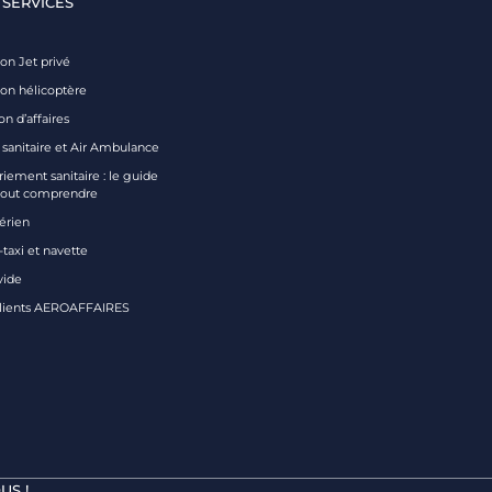
 SERVICES
on Jet privé
ion hélicoptère
on d’affaires
 sanitaire et Air Ambulance
iement sanitaire : le guide
tout comprendre
aérien
taxi et navette
vide
clients AEROAFFAIRES
US !