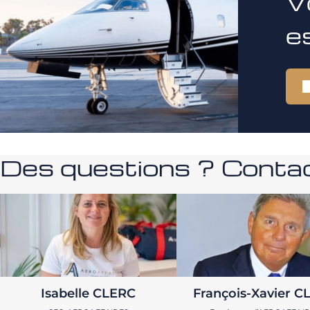
V
e
Des questions ? Contac
Isabelle CLERC
François-Xavier C