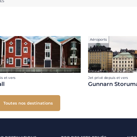
RES
Aéroports
is et vers
Jet privé depuis et vers
ll
Gunnarn Storum
Toutes nos destinations