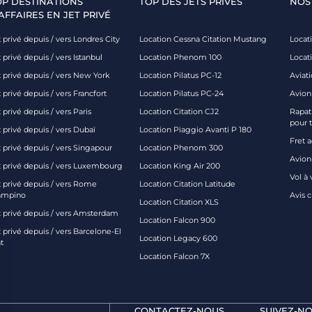
OP DESTINATIONS
TOP DES JETS PRIVÉS
NOS
AFFAIRES EN JET PRIVÉ
 privé depuis / vers Londres City
Location Cessna Citation Mustang
Locati
 privé depuis / vers Istanbul
Location Phenom 100
Locat
t privé depuis / vers New York
Location Pilatus PC-12
Aviati
 privé depuis / vers Francfort
Location Pilatus PC-24
Avion
 privé depuis / vers Paris
Location Citation CJ2
Rapatr
pour 
 privé depuis / vers Dubaï
Location Piaggio Avanti P 180
Fret 
t privé depuis / vers Singapour
Location Phenom 300
Avion-
t privé depuis / vers Luxembourg
Location King Air 200
Vol à 
t privé depuis / vers Rome
Location Citation Latitude
ampino
Avis 
Location Citation XLS
t privé depuis / vers Amsterdam
Location Falcon 900
 privé depuis / vers Barcelone-El
Location Legacy 600
t
Location Falcon 7X
CONTACTEZ-NOUS
SUIVEZ-NO