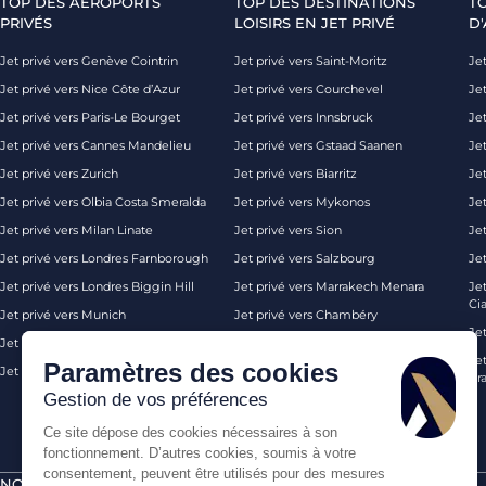
TOP DES AÉROPORTS
TOP DES DESTINATIONS
T
PRIVÉS
LOISIRS EN JET PRIVÉ
D'
Jet privé vers Genève Cointrin
Jet privé vers Saint-Moritz
Jet
Jet privé vers Nice Côte d’Azur
Jet privé vers Courchevel
Jet
Jet privé vers Paris-Le Bourget
Jet privé vers Innsbruck
Je
Jet privé vers Cannes Mandelieu
Jet privé vers Gstaad Saanen
Jet
Jet privé vers Zurich
Jet privé vers Biarritz
Jet
Jet privé vers Olbia Costa Smeralda
Jet privé vers Mykonos
Jet
Jet privé vers Milan Linate
Jet privé vers Sion
Je
Jet privé vers Londres Farnborough
Jet privé vers Salzbourg
Je
Jet privé vers Londres Biggin Hill
Jet privé vers Marrakech Menara
Je
Ci
Jet privé vers Munich
Jet privé vers Chambéry
Je
Jet privé vers Monaco
Jet privé vers Ibiza
Jet
Paramètres des cookies
Jet privé vers Palma de Majorque
Jet privé vers Londres
Pra
Gestion de vos préférences
Ce site dépose des cookies nécessaires à son
fonctionnement. D’autres cookies, soumis à votre
consentement, peuvent être utilisés pour des mesures
NOS CERTIFICATIONS
PAIEMENTS SÉCURISÉS PAR