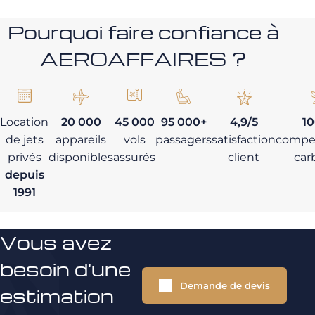
Pourquoi faire confiance à
AEROAFFAIRES ?
Location
20 000
45 000
95 000+
4,9/5
1
de jets
appareils
vols
passagers
satisfaction
compe
privés
disponibles
assurés
client
car
depuis
1991
Vous avez
besoin d'une
Demande de devis
estimation