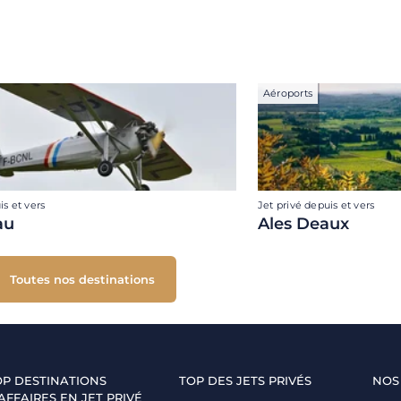
Aéroports
is et vers
Jet privé depuis et vers
au
Ales Deaux
Toutes nos destinations
OP DESTINATIONS
TOP DES JETS PRIVÉS
NOS
AFFAIRES EN JET PRIVÉ