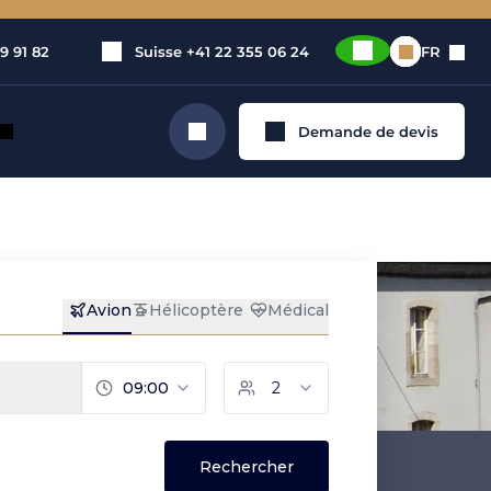
9 91 82
Suisse
+41 22 355 06 24
FR
Demande de devis
Rechercher
vé