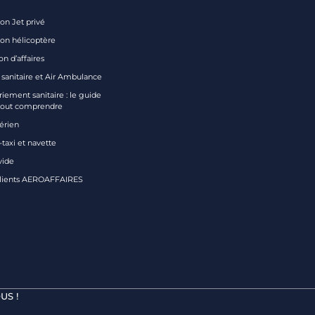
on Jet privé
ion hélicoptère
on d’affaires
 sanitaire et Air Ambulance
iement sanitaire : le guide
tout comprendre
aérien
taxi et navette
vide
clients AEROAFFAIRES
US !