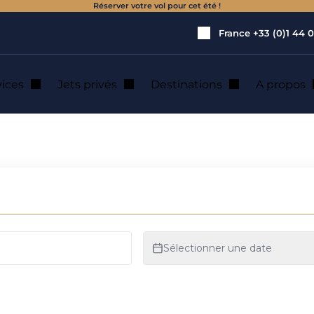
Réserver votre vol pour cet été !
France
+33 (0)1 44 0
vices
Jets privés
Destinations
A propos
location de jet pri