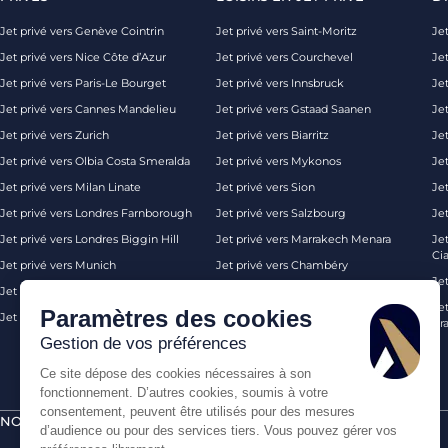
Jet privé vers Genève Cointrin
Jet privé vers Saint-Moritz
Jet
Jet privé vers Nice Côte d’Azur
Jet privé vers Courchevel
Jet
Jet privé vers Paris-Le Bourget
Jet privé vers Innsbruck
Je
Jet privé vers Cannes Mandelieu
Jet privé vers Gstaad Saanen
Jet
Jet privé vers Zurich
Jet privé vers Biarritz
Jet
Jet privé vers Olbia Costa Smeralda
Jet privé vers Mykonos
Jet
Jet privé vers Milan Linate
Jet privé vers Sion
Je
Jet privé vers Londres Farnborough
Jet privé vers Salzbourg
Je
Jet privé vers Londres Biggin Hill
Jet privé vers Marrakech Menara
Je
Ci
Jet privé vers Munich
Jet privé vers Chambéry
Je
Jet privé vers Monaco
Jet privé vers Ibiza
Jet
Paramètres des cookies
Jet privé vers Palma de Majorque
Jet privé vers Londres
Pra
Gestion de vos préférences
Ce site dépose des cookies nécessaires à son
fonctionnement. D’autres cookies, soumis à votre
consentement, peuvent être utilisés pour des mesures
NOS CERTIFICATIONS
PAIEMENTS SÉCURISÉS PAR
d’audience ou pour des services tiers. Vous pouvez gérer vos