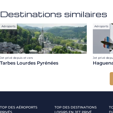
Destinations similaires
Aéroports
Aéroports
Jet privé depuis et vers
Jet privé depu
Tarbes Lourdes Pyrénées
Haguen
TOP DES AÉROPORTS
TOP DES DESTINATIONS
T
PRIVÉS
LOISIRS EN JET PRIVÉ
D'