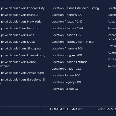
 privé depuis / vers Londres City
Location Cessna Citation Mustang
Locati
 privé depuis / vers Istanbul
Location Phenom 100
Locat
t privé depuis / vers New York
Location Pilatus PC-12
Aviati
 privé depuis / vers Francfort
Location Pilatus PC-24
Avion
 privé depuis / vers Paris
Location Citation CJ2
Rapatr
pour 
 privé depuis / vers Dubaï
Location Piaggio Avanti P 180
Fret 
t privé depuis / vers Singapour
Location Phenom 300
Avion-
t privé depuis / vers Luxembourg
Location King Air 200
Vol à 
t privé depuis / vers Rome
Location Citation Latitude
ampino
Avis 
Location Citation XLS
t privé depuis / vers Amsterdam
Location Falcon 900
 privé depuis / vers Barcelone-El
Location Legacy 600
t
Location Falcon 7X
CONTACTEZ-NOUS
SUIVEZ-NO