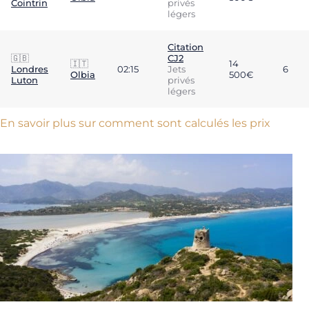
Cointrin
privés
légers
Citation
🇬🇧
CJ2
🇮🇹
14
Londres
02:15
Jets
6
Olbia
500€
Luton
privés
légers
En savoir plus sur comment sont calculés les prix