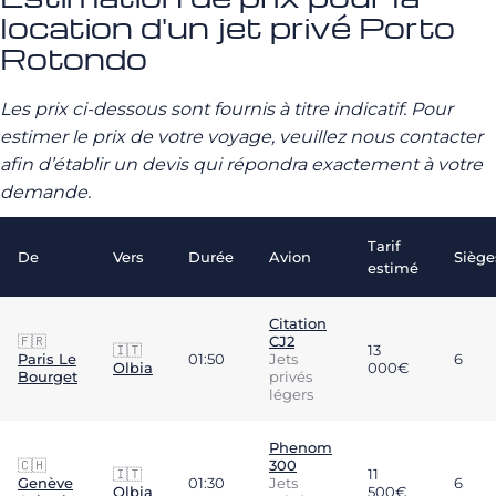
location d'un jet privé Porto
Rotondo
Les prix ci-dessous sont fournis à titre indicatif. Pour
estimer le prix de votre voyage, veuillez nous contacter
afin d’établir un devis qui répondra exactement à votre
demande.
Tarif
De
Vers
Durée
Avion
Siège
estimé
Citation
🇫🇷
CJ2
🇮🇹
13
Paris Le
01:50
Jets
6
Olbia
000€
Bourget
privés
légers
Phenom
🇨🇭
300
🇮🇹
11
Genève
01:30
Jets
6
Olbia
500€