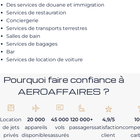
Des services de douane et immigration
Services de restauration
Conciergerie
Services de transports terrestres
Salles de bain
Services de bagages
Bar
Services de location de voiture
Pourquoi faire confiance à
AEROAFFAIRES ?
Location
20 000
45 000
120 000+
4,9/5
1
de jets
appareils
vols
passagers
satisfaction
compe
privés
disponibles
assurés
client
car