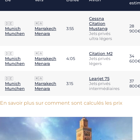
esti
Cessna
🇩🇪
🇲🇦
Citation
28
Munich
Marrakech
3:55
Mustang
900
Munchen
Menara
Jets privés
ultra légers
🇩🇪
🇲🇦
Citation M2
34
Munich
Marrakech
4:05
Jets privés
600
Munchen
Menara
légers
🇩🇪
🇲🇦
Learjet 75
37
Munich
Marrakech
3:15
Jets privés
800
Munchen
Menara
intermédiaires
En savoir plus sur comment sont calculés les prix