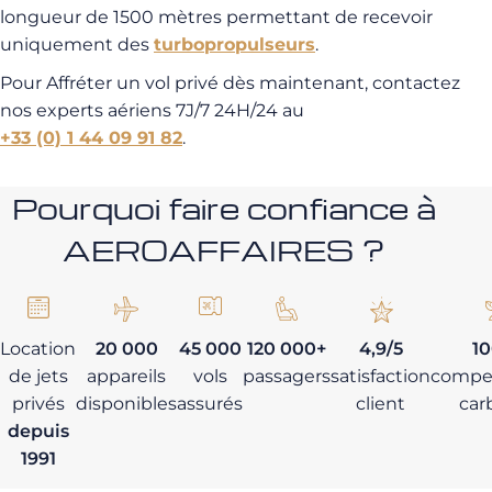
longueur de 1500 mètres permettant de recevoir
uniquement des
turbopropulseurs
.
Pour Affréter un vol privé dès maintenant, contactez
nos experts aériens 7J/7 24H/24 au
+33 (0) 1 44 09 91 82
.
Pourquoi faire confiance à
AEROAFFAIRES ?
Location
20 000
45 000
120 000+
4,9/5
1
de jets
appareils
vols
passagers
satisfaction
compe
privés
disponibles
assurés
client
car
depuis
1991