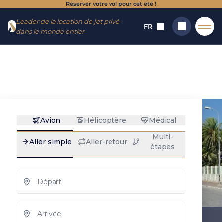
Réserver votre vol pour cet été !
Aller
Aller au
Leader de la location de jet privé
au
contenu
FR
dans le monde entier
menu
Accueil
→
Destinations
→
Aéroports
→
Toliara
Toliara : location de
Rechercher
jet privé