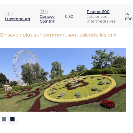
🇨🇭
Praetor 600
🇱🇺
14
Genève
0:50
Jets privés
Luxembourg
600
Cointrin
intermédiaires
En savoir plus sur comment sont calculés les prix