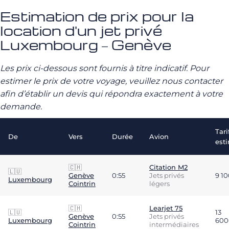
Estimation de prix pour la
location d'un jet privé
Luxembourg – Genève
Les prix ci-dessous sont fournis à titre indicatif. Pour
estimer le prix de votre voyage, veuillez nous contacter
afin d’établir un devis qui répondra exactement à votre
demande.
Tari
De
Vers
Durée
Avion
est
🇨🇭
Citation M2
🇱🇺
Genève
0:55
Jets privés
9 1
Luxembourg
Cointrin
légers
🇨🇭
Learjet 75
🇱🇺
13
Genève
0:55
Jets privés
Luxembourg
600
Cointrin
intermédiaires