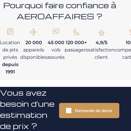
Pourquoi faire confiance à
AEROAFFAIRES ?
Location
20 000
45 000
120 000+
4,9/5
1
de jets
appareils
vols
passagers
satisfaction
compe
privés
disponibles
assurés
client
car
depuis
1991
Vous avez
besoin d'une
Demande de devis
estimation
de prix ?