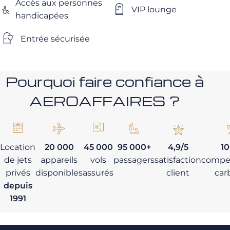
Accès aux personnes
VIP lounge
handicapées
Entrée sécurisée
Pourquoi faire confiance à
AEROAFFAIRES ?
Location
20 000
45 000
95 000+
4,9/5
1
de jets
appareils
vols
passagers
satisfaction
compe
privés
disponibles
assurés
client
car
depuis
1991