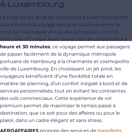
à Luxembourg
Le trajet en jet privé de Hambourg à Luxembourg offre
une solution de voyage rapide et luxueuse entre le
nord de l’Allemagne et l’un des principaux centres
financiers d’Europe. Avec une durée de vol d’environ
1
heure et 30 minutes
, ce voyage permet aux passagers
de passer facilement de la dynamique métropole
portuaire de Hambourg à la charmante et cosmopolite
ville de Luxembourg. En choisissant un jet privé, les
voyageurs bénéficient d’une flexibilité totale en
matière de planning, d’un confort inégalé à bord et de
services personnalisés, tout en évitant les contraintes
des vols commerciaux. Cette expérience de vol
premium permet de maximiser le temps passé à
destination, que ce soit pour des affaires ou pour le
plaisir, dans un cadre élégant et sans stress.
AEROAFFAIRES
propose des services de
transferts