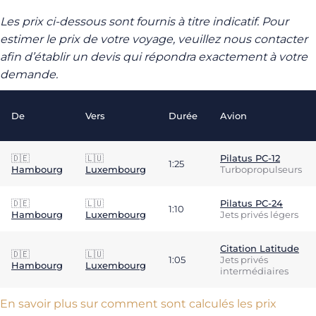
Les prix ci-dessous sont fournis à titre indicatif. Pour
estimer le prix de votre voyage, veuillez nous contacter
afin d’établir un devis qui répondra exactement à votre
demande.
De
Vers
Durée
Avion
🇩🇪
🇱🇺
Pilatus PC-12
1:25
Hambourg
Luxembourg
Turbopropulseurs
🇩🇪
🇱🇺
Pilatus PC-24
1:10
Hambourg
Luxembourg
Jets privés légers
Citation Latitude
🇩🇪
🇱🇺
1:05
Jets privés
Hambourg
Luxembourg
intermédiaires
En savoir plus sur comment sont calculés les prix