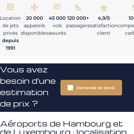
Location
20 000
45 000
120 000+
4,9/5
1
de jets
appareils
vols
passagers
satisfaction
compe
privés
disponibles
assurés
client
car
depuis
1991
Vous avez
besoin d'une
Demande de devis
estimation
de prix ?
Aéroports de Hambourg et
de Luxembourg : localisation