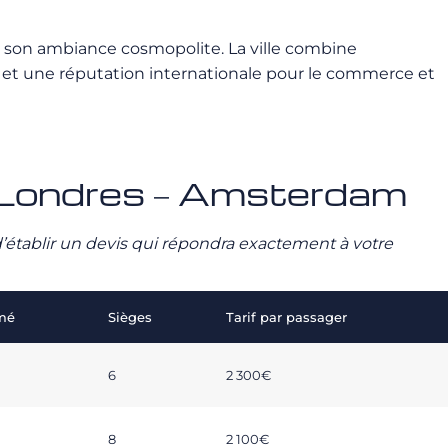
et son ambiance cosmopolite. La ville combine
t une réputation internationale pour le commerce et
vé Londres – Amsterdam
n d’établir un devis qui répondra exactement à votre
imé
Sièges
Tarif par passager
6
2 300€
8
2 100€