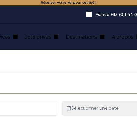
Réserver votre vol pour cet été !
France
+33 (0)1 44 0
vices
Jets privés
Destinations
A propos
am : location de j