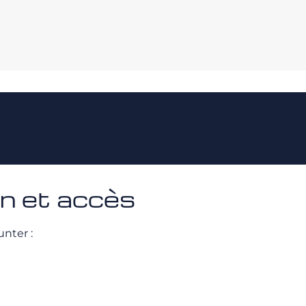
on et accès
unter :