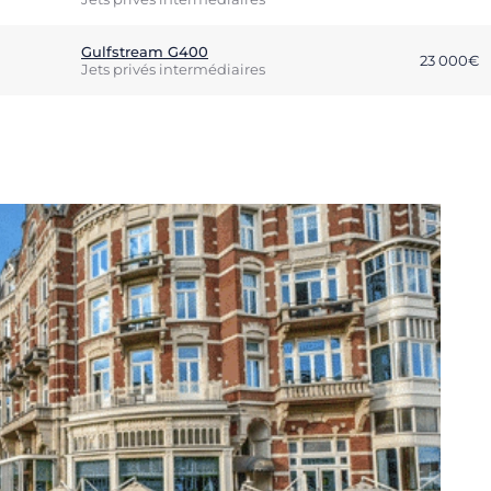
Gulfstream G400
23 000€
Jets privés intermédiaires