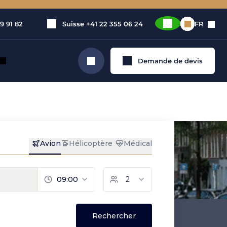
9 91 82
Suisse
+41 22 355 06 24
FR
Demande de devis
Rechercher
et privé