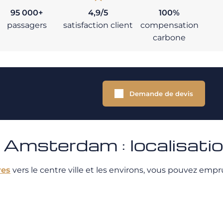
95 000+
4,9/5
100%
passagers
satisfaction client
compensation
carbone
Demande de devis
 Amsterdam : localisati
res
vers le centre ville et les environs, vous pouvez empr