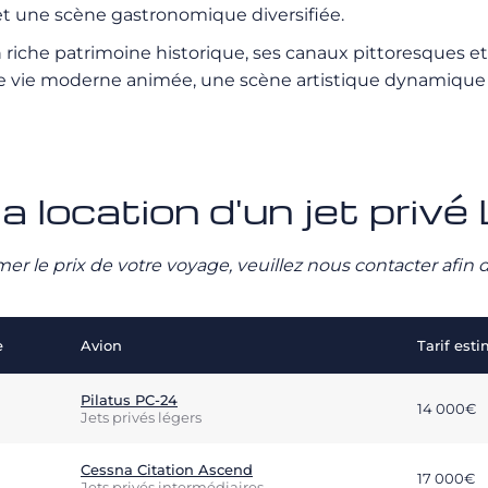
et une scène gastronomique diversifiée.
on riche patrimoine historique, ses canaux pittoresques 
 vie moderne animée, une scène artistique dynamique e
la location d'un jet pri
stimer le prix de votre voyage, veuillez nous contacter afi
e
Avion
Tarif est
Pilatus PC-24
14 000€
Jets privés légers
Cessna Citation Ascend
17 000€
Jets privés intermédiaires