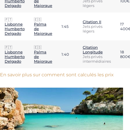
Humberto
de
Jets privés
100€
Delgado
Majorque
légers
🇵🇹
🇪🇸
Citation II
Lisbonne
Palma
17
1:45
Jets privés
Humberto
de
400
légers
Delgado
Majorque
🇵🇹
🇪🇸
Citation
Lisbonne
Palma
Longitude
18
1:40
Humberto
de
Jets privés
800
Delgado
Majorque
intermédiaires
En savoir plus sur comment sont calculés les prix