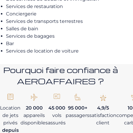
Services de restauration
Conciergerie
Services de transports terrestres
Salles de bain
Services de bagages
Bar
Services de location de voiture
Pourquoi faire confiance à
AEROAFFAIRES ?
Location
20 000
45 000
95 000+
4,9/5
1
de jets
appareils
vols
passagers
satisfaction
compe
privés
disponibles
assurés
client
car
depuis