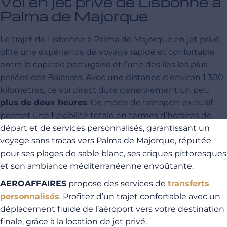
Vol en jet privé de Lisbonne à
Palma de Majorque
Le trajet de Lisbonne à Palma de Majorque en jet privé
offre une expérience de voyage rapide et confortable
entre la capitale portugaise et l’une des îles les plus
prisées des Baléares. Avec une distance d’environ 1 300
kilomètres, ce vol direct dure généralement un peu
plus de deux heures
. Ce mode de transport exclusif
permet une flexibilité totale en termes d’horaires de
départ et de services personnalisés, garantissant un
voyage sans tracas vers Palma de Majorque, réputée
pour ses plages de sable blanc, ses criques pittoresques
et son ambiance méditerranéenne envoûtante.
AEROAFFAIRES
propose des services de
transferts
personnalisés
. Profitez d’un trajet confortable avec un
déplacement fluide de l’aéroport vers votre destination
finale, grâce à la location de jet privé.