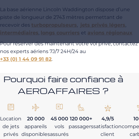
La base aérienne Lincoln Waddington dispose d’une
piste de longueur de 2743 mètres permettant de
recevoir des
turbopropulseurs
,
jets privés légers
,
intermédiaires
,
longs courriers
et
avions régionaux
Pour réserver dès maintenant votre vol privé, contactez
nos experts aériens 7J/7 24H/24 au
+33 (0) 1 44 09 91 82
.
Pourquoi faire confiance à
AEROAFFAIRES ?
Location
20 000
45 000
120 000+
4,9/5
1
de jets
appareils
vols
passagers
satisfaction
compe
privés
disponibles
assurés
client
car