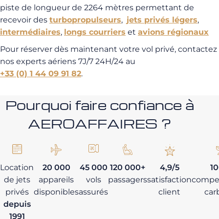
piste de longueur de 2264 mètres permettant de
recevoir des
turbopropulseurs
,
jets privés légers
,
intermédiaires
,
longs courriers
et
avions régionaux
Pour réserver dès maintenant votre vol privé, contactez
nos experts aériens 7J/7 24H/24 au
+33 (0) 1 44 09 91 82
.
Pourquoi faire confiance à
AEROAFFAIRES ?
Location
20 000
45 000
120 000+
4,9/5
1
de jets
appareils
vols
passagers
satisfaction
compe
privés
disponibles
assurés
client
car
depuis
1991