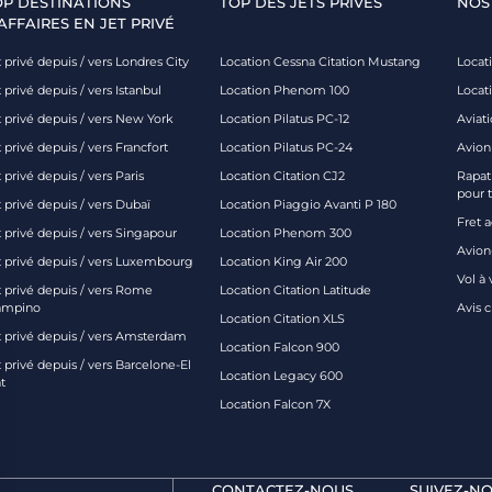
OP DESTINATIONS
TOP DES JETS PRIVÉS
NOS
AFFAIRES EN JET PRIVÉ
 privé depuis / vers Londres City
Location Cessna Citation Mustang
Locati
 privé depuis / vers Istanbul
Location Phenom 100
Locat
t privé depuis / vers New York
Location Pilatus PC-12
Aviati
 privé depuis / vers Francfort
Location Pilatus PC-24
Avion
 privé depuis / vers Paris
Location Citation CJ2
Rapatr
pour 
 privé depuis / vers Dubaï
Location Piaggio Avanti P 180
Fret 
t privé depuis / vers Singapour
Location Phenom 300
Avion-
t privé depuis / vers Luxembourg
Location King Air 200
Vol à 
t privé depuis / vers Rome
Location Citation Latitude
ampino
Avis 
Location Citation XLS
t privé depuis / vers Amsterdam
Location Falcon 900
 privé depuis / vers Barcelone-El
Location Legacy 600
t
Location Falcon 7X
CONTACTEZ-NOUS
SUIVEZ-NO