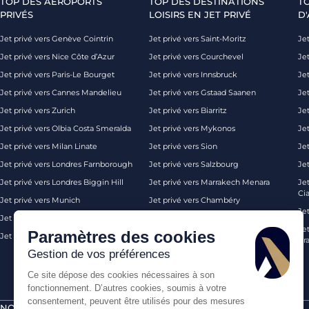
TOP DES AÉROPORTS
TOP DES DESTINATIONS
T
PRIVÉS
LOISIRS EN JET PRIVÉ
D'
Jet privé vers Genève Cointrin
Jet privé vers Saint-Moritz
Jet
Jet privé vers Nice Côte d’Azur
Jet privé vers Courchevel
Jet
Jet privé vers Paris-Le Bourget
Jet privé vers Innsbruck
Je
Jet privé vers Cannes Mandelieu
Jet privé vers Gstaad Saanen
Jet
Jet privé vers Zurich
Jet privé vers Biarritz
Jet
Jet privé vers Olbia Costa Smeralda
Jet privé vers Mykonos
Jet
Jet privé vers Milan Linate
Jet privé vers Sion
Je
Jet privé vers Londres Farnborough
Jet privé vers Salzbourg
Je
Jet privé vers Londres Biggin Hill
Jet privé vers Marrakech Menara
Je
Ci
Jet privé vers Munich
Jet privé vers Chambéry
Je
Jet privé vers Monaco
Jet privé vers Ibiza
Jet
Paramètres des cookies
Jet privé vers Palma de Majorque
Jet privé vers Londres
Pra
Gestion de vos préférences
Ce site dépose des cookies nécessaires à son
fonctionnement. D’autres cookies, soumis à votre
consentement, peuvent être utilisés pour des mesures
NOS CERTIFICATIONS
PAIEMENTS SÉCURISÉS PAR