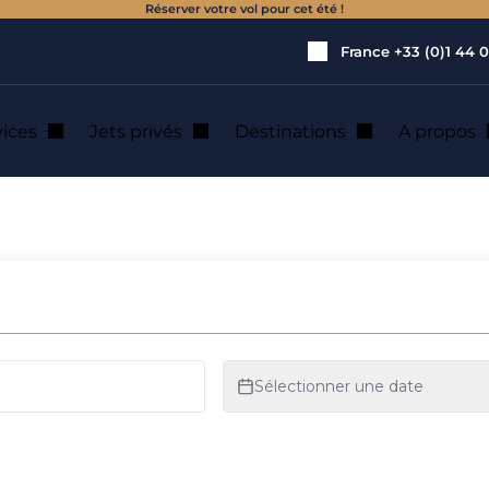
Réserver votre vol pour cet été !
France
+33 (0)1 44 0
vices
Jets privés
Destinations
A propos
ocation de jet pri