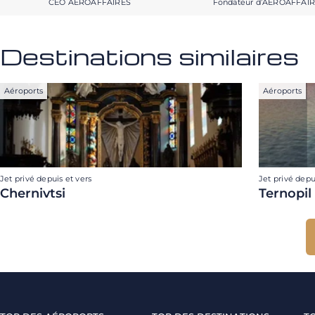
CEO AEROAFFAIRES
Fondateur d’AEROAFFAI
Destinations similaires
Aéroports
Aéroports
Jet privé depuis et vers
Jet privé depu
Chernivtsi
Ternopil