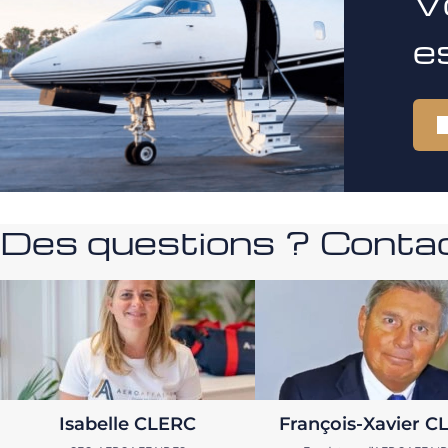
V
e
Des questions ? Contac
Isabelle CLERC
François-Xavier C