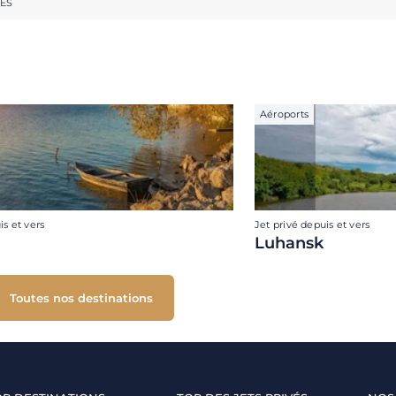
RES
Aéroports
is et vers
Jet privé depuis et vers
Luhansk
Toutes nos destinations