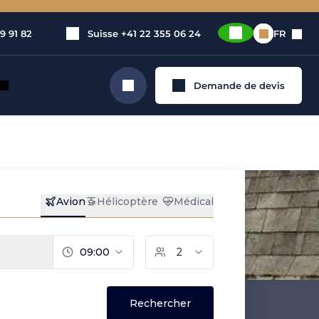
9 91 82
Suisse
+41 22 355 06 24
FR
Demande de devis
Rechercher
vé