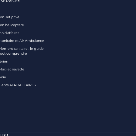
 SERVICES
on Jet privé
ion hélicoptère
on d’affaires
 sanitaire et Air Ambulance
iement sanitaire : le guide
tout comprendre
aérien
taxi et navette
vide
clients AEROAFFAIRES
US !