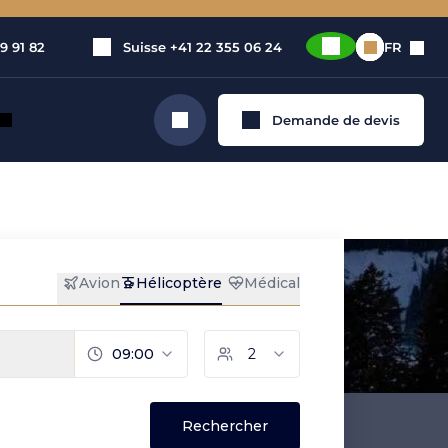
9 91 82
Suisse
+41 22 355 06 24
FR
Demande de devis
Rechercher
coptère