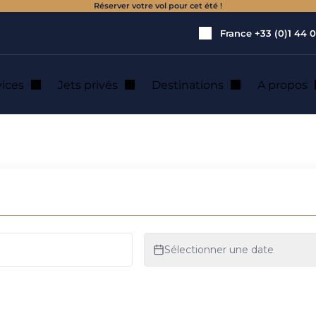
Réserver votre vol pour cet été !
France
+33 (0)1 44 0
vices
Jets privés
Destinations
A propos
: transfert en hélicoptère
 transfert en héli