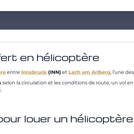
fert en hélicoptère
ère
entre
Innsbruck
(INN)
et
Lech am Arlberg
, l’une de
s
selon la circulation et les conditions de route, un vol e
.
our louer un hélicoptère