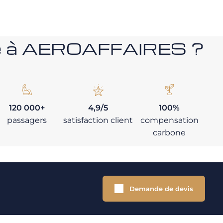
nce à AEROAFFAIRES ?
120 000+
4,9/5
100%
passagers
satisfaction client
compensation
carbone
Demande de devis