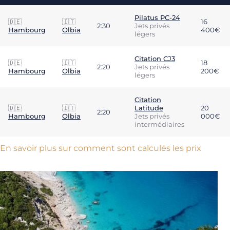
Pilatus PC-24
🇩🇪
🇮🇹
16
2:30
Jets privés
Hambourg
Olbia
400€
légers
Citation CJ3
🇩🇪
🇮🇹
18
2:20
Jets privés
Hambourg
Olbia
200€
légers
Citation
🇩🇪
🇮🇹
Latitude
20
2:20
Hambourg
Olbia
Jets privés
000€
intermédiaires
En savoir plus sur comment sont calculés les prix