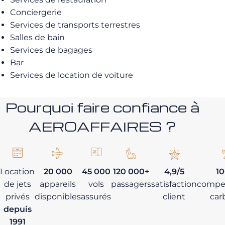
Conciergerie
Services de transports terrestres
Salles de bain
Services de bagages
Bar
Services de location de voiture
Pourquoi faire confiance à
AEROAFFAIRES ?
Location
20 000
45 000
120 000+
4,9/5
1
de jets
appareils
vols
passagers
satisfaction
compe
privés
disponibles
assurés
client
car
depuis
1991