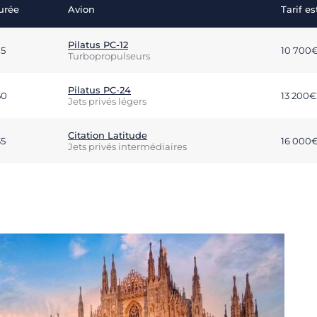
urée
Avion
Tarif e
Pilatus PC-12
15
10 700
Turbopropulseurs
Pilatus PC-24
50
13 200€
Jets privés légers
Citation Latitude
35
16 000
Jets privés intermédiaires