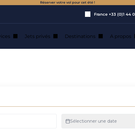
Réserver votre vol pour cet été !
France
+33 (0)1 44 0
vices
Jets privés
Destinations
A propos
inate : location d