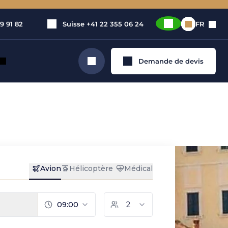
9 91 82
Suisse
+41 22 355 06 24
FR
Demande de devis
Rechercher
e jet