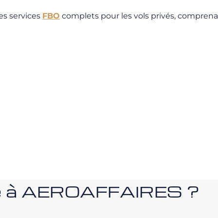
es services
FBO
complets pour les vols privés, compre
nce à AEROAFFAIRES ?