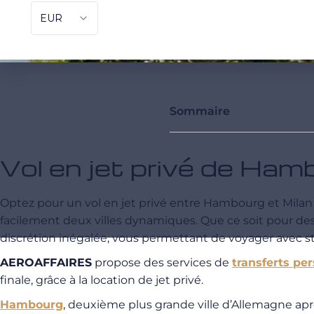
Sommaire
Vol en jet privé de Ham
Optez pour un vol en jet privé entre Hambourg et Milan 
facilement deux villes dynamiques. Que ce soit pour des r
discrétion inégalée, vous permettant de voyager avec st
AEROAFFAIRES
propose des services de
transferts pe
finale, grâce à la location de jet privé.
Hambourg
, deuxième plus grande ville d’Allemagne ap