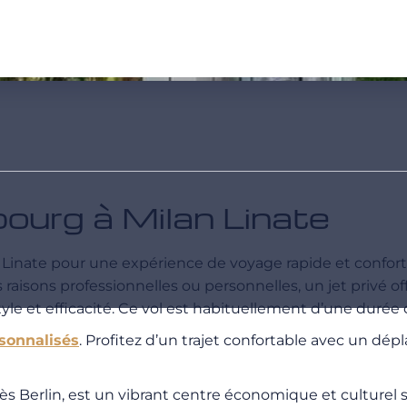
bourg à Milan Linate
Linate pour une expérience de voyage rapide et confortab
aisons professionnelles ou personnelles, un jet privé off
yle et efficacité. Ce vol est habituellement d’une durée
rsonnalisés
. Profitez d’un trajet confortable avec un dép
rès Berlin, est un vibrant centre économique et culture