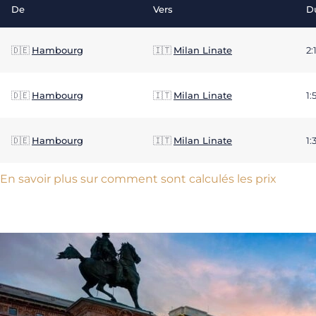
De
Vers
D
🇩🇪
Hambourg
🇮🇹
Milan Linate
2:
🇩🇪
Hambourg
🇮🇹
Milan Linate
1:
🇩🇪
Hambourg
🇮🇹
Milan Linate
1:
En savoir plus sur comment sont calculés les prix