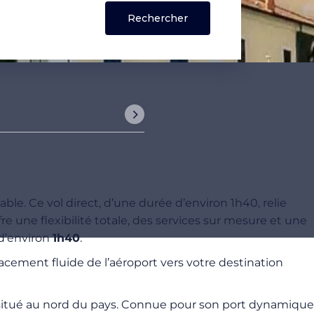
le. Ce vol direct, d’une durée d’environ 1h40, relie
re une flexibilité totale, des services sur mesure et une
 d’environ
1h40
.
lacement fluide de l’aéroport vers votre destination
l situé au nord du pays. Connue pour son port dynamique