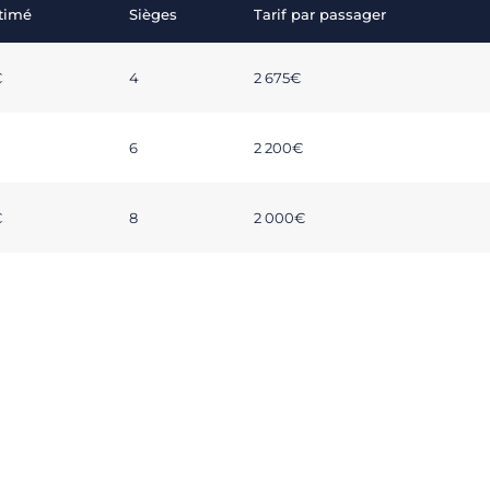
stimé
Sièges
Tarif par passager
€
4
2 675€
6
2 200€
€
8
2 000€